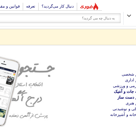
دنبال کار می‌گردید؟
تعرفه
قوانین و مق
م شخصی
 اداری
می و ورزشی
 جات و آنتیک
م دست ساز
 هنری
ی و نوشیدنی
انه و آشپزخانه