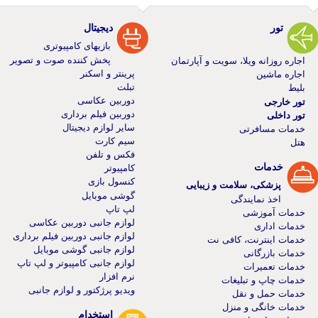
تور
دیجیتال
بازیهای کامپیوتری
پخش کننده صوت و تصویر
اجاره روزانه ویلا، سویت و آپارتمان
پرینتر و اسکنر
اجاره ماشین
تبلت
بلیط
دوربین عکاسی
تور خارجی
دوربین فیلم برداری
تور داخلی
سایر لوازم دیجیتال
خدمات مسافرتی
سیم کارت
هتل
فکس و تلفن
خدمات
کامپیوتر
کنسول بازی
پزشکی، سلامت و زیبایی
گوشی موبایل
اخذ نمایندگی
لپ تاپ
خدمات آموزشی
لوازم جانبی دوربین عکاسی
خدمات اداری
لوازم جانبی دوربین فیلم برداری
خدمات اینترنت، کافی نت
لوازم جانبی گوشی موبایل
خدمات بازرگانی
لوازم جانبی کامپیوتر و لپ تاپ
خدمات تعمیرات
نرم افزار
خدمات چاپ و تبلیغات
ویدیو پرژکتور و لوازم جانبی
خدمات حمل و نقل
خدمات خانگی و منزل
استخدام