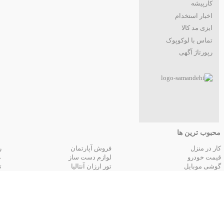
کارپیشه
اخبار استخدام
ایزی مد کالا
تماس با لوکوپوک
رپورتاژ آگهی
محبوب ترین ها
کار در منزل
فروش آپارتمان
ر
قیمت خودرو
لوازم دست ساز
ع
گوشی موبایل
تور ارزان آنتالیا
ت
تور زمینی مشهد
جستجوهای
قیمت