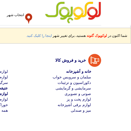
انتخاب شهر
شما اکنون در
لوکوپوک گتوند
هستید، برای تغییر شهر
اینجا را کلیک کنید.
خرید و فروش کالا
خانه و آشپزخانه
لواز
مبلمان و سرویس خواب
لوازم
دکوراسیون و تزئینات
سرگر
سرمایشی و گرمایشی
عتیقه
صوتی و تصویری
لواز
لوازم پخت و پز
لوازم
لوازم برقی آشپزخانه
خوراک
میز و صندلی
همه خ